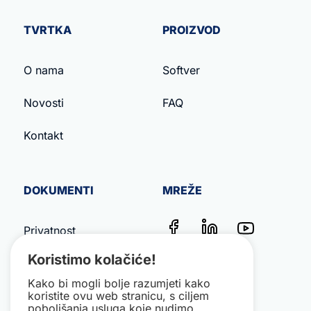
TVRTKA
PROIZVOD
O nama
Softver
Novosti
FAQ
Kontakt
DOKUMENTI
MREŽE
Privatnost
Koristimo kolačiće!
Uvjeti poslovanja
Kako bi mogli bolje razumjeti kako
Impresum
koristite ovu web stranicu, s ciljem
poboljšanja usluga koje nudimo.