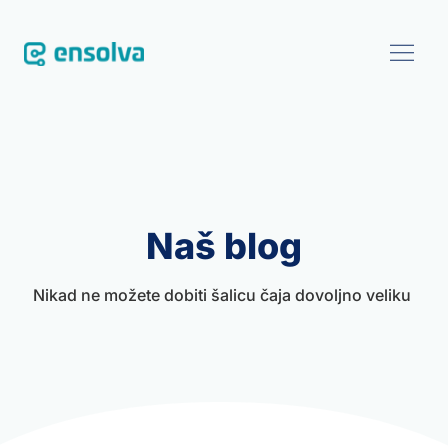
SOFTVER
REFERENCE
Naš blog
BLOG
Nikad ne možete dobiti šalicu čaja dovoljno veliku 
O NAMA
DOGAĐANJA
KONTAKT