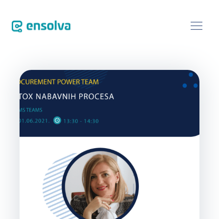
SOFTVER
REFERENCE
BLOG
O NAMA
DOGAĐANJA
KONTAKT