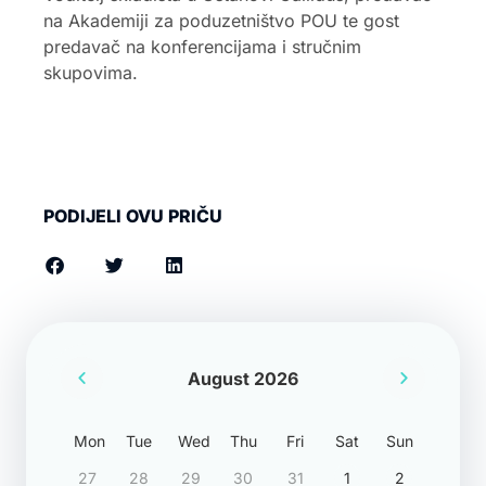
na Akademiji za poduzetništvo POU te gost
predavač na konferencijama i stručnim
skupovima.
PODIJELI OVU PRIČU
August 2026
Mon
Tue
Wed
Thu
Fri
Sat
Sun
27
28
29
30
31
1
2