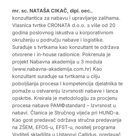
mr. sc. NATAŠA CIKAČ, dipl. oec.
,
konzultantica za nabavu i upravljanje zalihama.
Vlasnica tvrtke CRONATA d.o.o. s više od 20
godina poslovnog iskustva u korporativnom
okruženju u području nabave i logistike.
Surađuje s tvrtkama kao konzultant te održava
otvorene i in-house radionice. Pokrenula je
projekt Nabavna akademija u 3 modula
(www.nabavna-akademija.com.hr) Kao
konzultant surađuje sa tvrtkama u cilju
poboljšanja procesa I kompetencija djelatnika te
pomaže u ostvarenju izvrsnosti nabave i lanca
opskrbe. Kreirala je metodologiju za procjenu
procesa nabave PAM©standard – Izvrsnost u
nabavi. Članica je Stručnog vijeća pri HUND-a.
Kao gost predavač održava stručna predavanja
na ZŠEM, EFOS-u, EFST-u, nositelj programa
Voditelj skladišta u Ustanovi Callidus, predavač