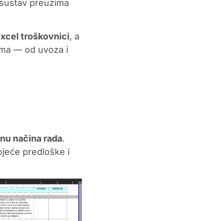
 sustav preuzima
xcel troškovnici
, a
ima — od uvoza i
nu načina rada
.
ojeće predloške i