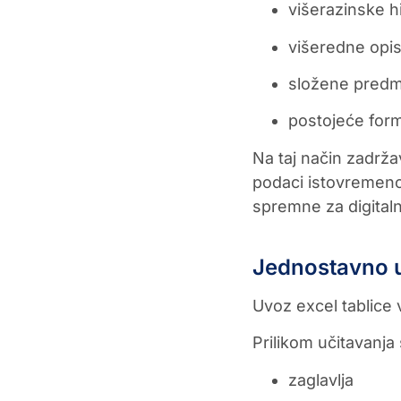
višerazinske h
višeredne opi
složene pred
postojeće forma
Na taj način zadrža
podaci istovremeno 
spremne za digital
Jednostavno u
Uvoz excel tablice 
Prilikom učitavanja
zaglavlja