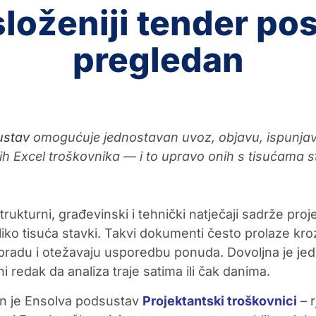
složeniji tender pos
pregledan
ustav
omogućuje jednostavan uvoz, objavu, ispunjava
kih Excel troškovnika — i to upravo onih s tisućama 
rukturni, građevinski i tehnički natječaji sadrže pro
iko tisuća stavki. Takvi dokumenti često prolaze kroz
obradu i otežavaju usporedbu ponuda. Dovoljna je j
eni redak da analiza traje satima ili čak danima.
en je Ensolva podsustav
Projektantski troškovnici
– r