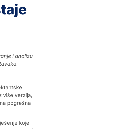
taje
nje i analizu
stavaka.
jektantske
 više verzija,
edna pogrešna
ješenje koje