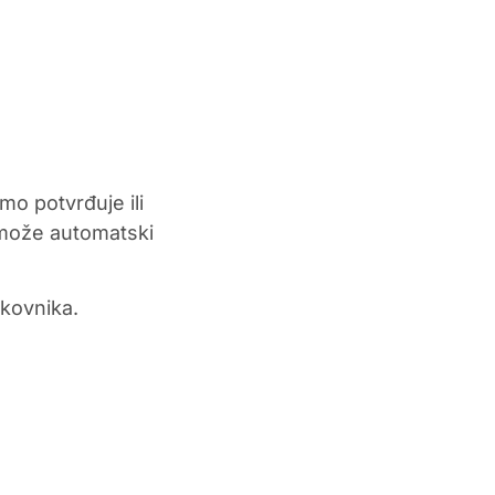
mo potvrđuje ili
 može automatski
škovnika.