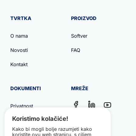
TVRTKA
PROIZVOD
O nama
Softver
Novosti
FAQ
Kontakt
DOKUMENTI
MREŽE
Privatnost
Koristimo kolačiće!
Uvjeti poslovanja
Kako bi mogli bolje razumjeti kako
koristite ovu web stranicu, s ciljem
Impresum