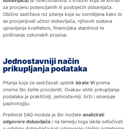
dobavljača)
je funkcionalnost u Ensolvi koja se koristi
za procjenu potencijalnih ili postojećih dobavljača.
Obično sadržava niz pitanja koja su osmišljena kako bi
HR
se procjenjivali učinci dobavljača, njihovih sustava
upravljanja kvalitetom, financijska stabilnost te
EN
poštivanje zakonskih propisa.
Jednostavniji način
prikupljanja podataka
Pitanja koja će sadržavati upitnik
birate Vi
prema
onome što želite procijeniti. Ovakav oblik prikupljanja
podataka je praktičniji, jednostavniji, brži i smanjuje
papirologiju.
Prednost SAQ modula je što možete
analizirati
odgovore dobavljača
i na temelju toga lakše odlučivati
o odabiru dobavljača koji odgovaraju Vašim potrebama.